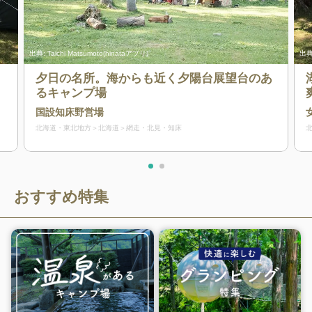
出典:
Taichi Matsumoto(hinataアプリ)
出典
く
夕日の名所。海からも近く夕陽台展望台のあ
るキャンプ場
国設知床野営場
北海道・東北地方
北海道
網走・北見・知床
おすすめ特集