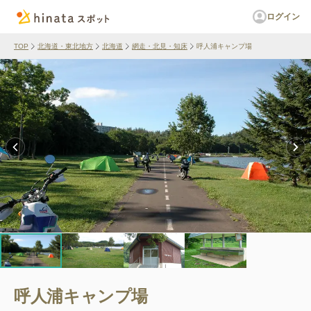
ログイン
TOP
北海道・東北地方
北海道
網走・北見・知床
呼人浦キャンプ場
呼人浦キャンプ場