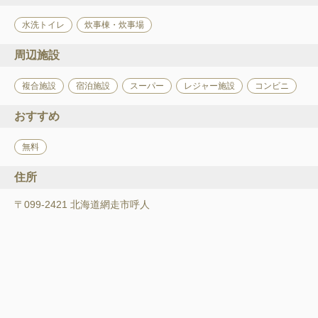
水洗トイレ
炊事棟・炊事場
周辺施設
複合施設
宿泊施設
スーパー
レジャー施設
コンビニ
おすすめ
無料
住所
〒099-2421 北海道網走市呼人