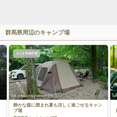
群馬県
周辺のキャンプ場
ネット予約不可
出典:
オオカミ大好き(hinataアプリ)
出典
静かな森に囲まれ夏も涼しく過ごせるキャン
プ場