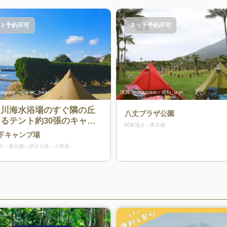
ト予約不可
ネット予約不可
tagram：@eriiic_bear
出典:
Instagram：@fu_u.m
白川海水浴場のすぐ隣の丘
八丈プラザ公園
るテント約30張のキャン
関東地方
東京都
場
下キャンプ場
方
東京都
伊豆七島・小笠原