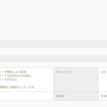
厳守）※時期により延長

チェックイン
110
15日～７月19日の土日祝日）

0日～８月31日）

時閉園する場合がございます。
定休日
年末