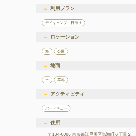
利用プラン
デイキャンプ・日帰り
ロケーション
海
公園
地面
土
草地
アクティビティ
バーベキュー
住所
〒134-0086 東京都江戸川区臨海町６丁目２