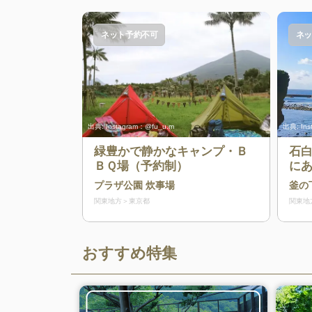
ネット予約不可
ネッ
出典:
Instagram：@fu_u.m
出典:
Ins
緑豊かで静かなキャンプ・Ｂ
石
ＢＱ場（予約制）
にあ
プ
プラザ公園 炊事場
釜の
関東地方
東京都
関東地
おすすめ特集