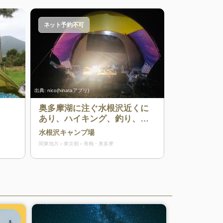
ネット予約不可
出典:
nico(hinataアプリ)
奥多摩湖に注ぐ水根沢近くに
あり、ハイキング、釣り、水
遊びができるキャンプ場
水根沢キャンプ場
関東地方
東京都
青梅・奥多摩