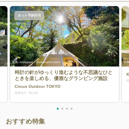
ネット予約不可
出典:
Instagram：@akaneschneider
出典
時計の針がゆっくり進むような不思議なひと
K
ときを楽しめる、優雅なグランピング施設
Circus Outdoor TOKYO
関東地方
東京都
おすすめ特集