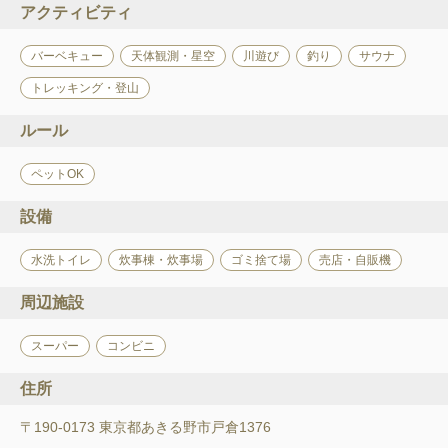
アクティビティ
バーベキュー
天体観測・星空
川遊び
釣り
サウナ
トレッキング・登山
ルール
ペットOK
設備
水洗トイレ
炊事棟・炊事場
ゴミ捨て場
売店・自販機
周辺施設
スーパー
コンビニ
住所
〒190-0173 東京都あきる野市戸倉1376