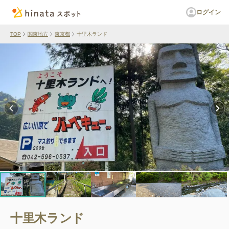
ログイン
TOP
関東地方
東京都
十里木ランド
十里木ランド