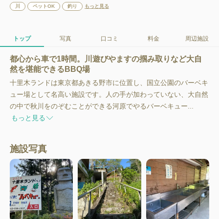
川
ペットOK
釣り
もっと見る
トップ
写真
口コミ
料金
周辺施設
都心から車で1時間。川遊びやますの掴み取りなど大自
然を堪能できるBBQ場
十里木ランドは東京都あきる野市に位置し、国立公園のバーベキ
ュー場として名高い施設です。人の手が加わっていない、大自然
の中で秋川をのぞむことができる河原でやるバーベキュー...
もっと見る
施設写真