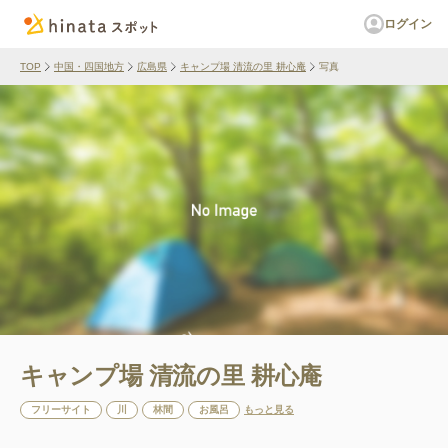
ログイン
TOP
中国・四国地方
広島県
キャンプ場 清流の里 耕心庵
写真
キャンプ場 清流の里 耕心庵
フリーサイト
川
林間
お風呂
もっと見る