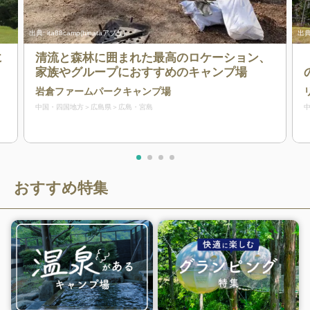
出典:
ita88camp(hinataアプリ)
出典
に
清流と森林に囲まれた最高のロケーション、
家族やグループにおすすめのキャンプ場
岩倉ファームパークキャンプ場
中国・四国地方
広島県
広島・宮島
おすすめ特集