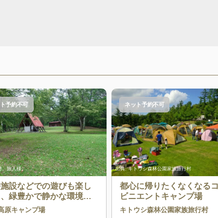
ト予約不可
ネット予約不可
啓、旅人様。
出典:
キトウシ森林公園家族旅行村
接施設などでの遊びも楽し
都心に帰りたくなくなる
る、緑豊かで静かな環境が
ビニエントキャンプ場
地良いキャンプ場
高原キャンプ場
キトウシ森林公園家族旅行村