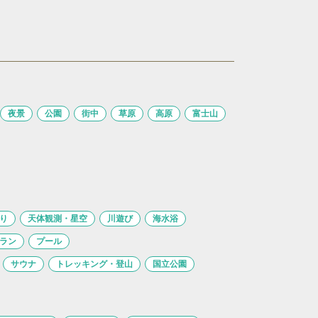
夜景
公園
街中
草原
高原
富士山
り
天体観測・星空
川遊び
海水浴
ラン
プール
サウナ
トレッキング・登山
国立公園