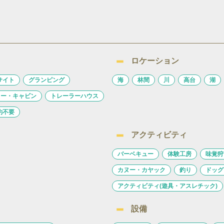
ロケーション
サイト
グランピング
海
林間
川
高台
湖
ロー・キャビン
トレーラーハウス
約不要
アクティビティ
バーベキュー
体験工房
味覚狩
カヌー・カヤック
釣り
ドッグ
アクティビティ(遊具・アスレチック)
設備