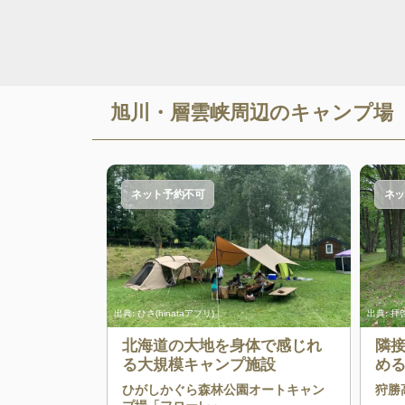
旭川・層雲峡
周辺のキャンプ場
ネット予約不可
ネッ
出典:
ひさ(hinataアプリ)
出典:
拝
北海道の大地を身体で感じれ
隣
る大規模キャンプ施設
め
心
ひがしかぐら森林公園オートキャン
狩勝