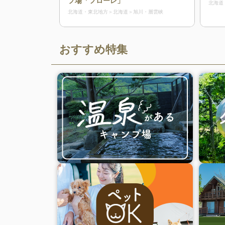
プ場「フローレ」
北海道
北海道・東北地方
北海道
旭川・層雲峡
おすすめ特集