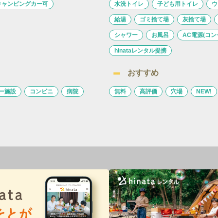
キャンピングカー可
水洗トイレ
子ども用トイレ
ウ
給湯
ゴミ捨て場
灰捨て場
シャワー
お風呂
AC電源(コン
hinataレンタル提携
おすすめ
ー施設
コンビニ
病院
無料
高評価
穴場
NEW!