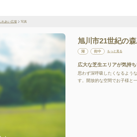
ふれあい広場
写真
旭川市21世紀の
湖
街中
もっと見る
広大な芝生エリアが気持ち
思わず深呼吸したくなるよう
す。開放的な空間でお子様と一