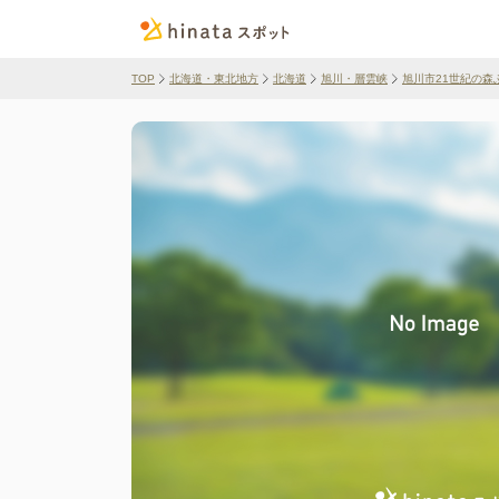
TOP
北海道・東北地方
北海道
旭川・層雲峡
旭川市21世紀の森