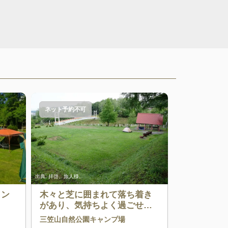
ネット予約不可
出典:
拝啓、旅人様。
コン
木々と芝に囲まれて落ち着き
があり、気持ちよく過ごせる
キャンプ場
三笠山自然公園キャンプ場