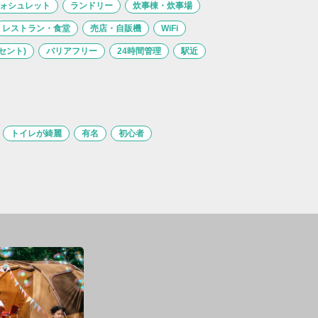
ォシュレット
ランドリー
炊事棟・炊事場
レストラン・食堂
売店・自販機
WiFi
セント)
バリアフリー
24時間管理
駅近
トイレが綺麗
有名
初心者