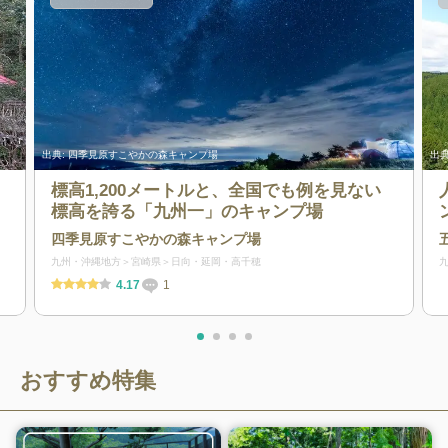
出典:
四季見原すこやかの森キャンプ場
出典
標高1,200メートルと、全国でも例を見ない
標高を誇る「九州一」のキャンプ場
四季見原すこやかの森キャンプ場
九州・沖縄地方
宮崎県
日向・延岡・高千穂
4.17
1
おすすめ特集