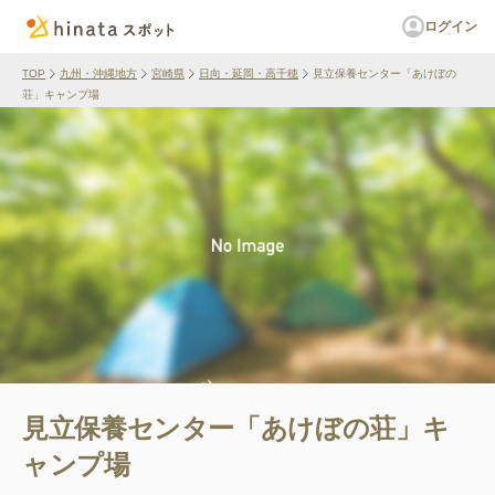
ログイン
TOP
九州・沖縄地方
宮崎県
日向・延岡・高千穂
見立保養センター「あけぼの
荘」キャンプ場
見立保養センター「あけぼの荘」キ
ャンプ場