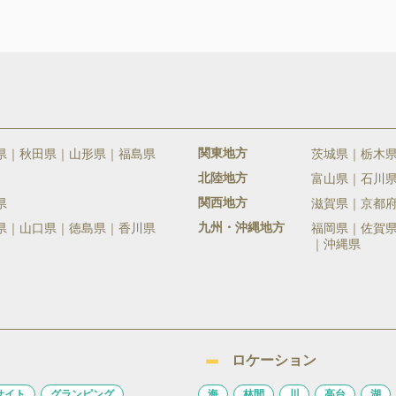
関東地方
県
秋田県
山形県
福島県
茨城県
栃木
北陸地方
富山県
石川
関西地方
県
滋賀県
京都
九州・沖縄地方
県
山口県
徳島県
香川県
福岡県
佐賀
沖縄県
ロケーション
サイト
グランピング
海
林間
川
高台
湖