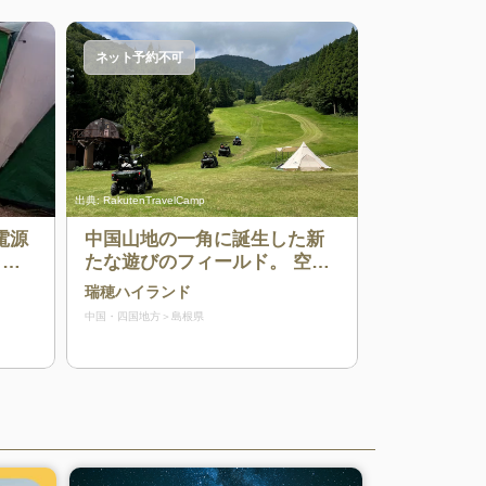
ネット予約不可
出典:
RakutenTravelCamp
電源
中国山地の一角に誕生した新
ャン
たな遊びのフィールド。 空に
近く、緑に囲まれたこの場所
瑞穂ハイランド
で体感するのは、唯一無二の
中国・四国地方
島根県
体験。