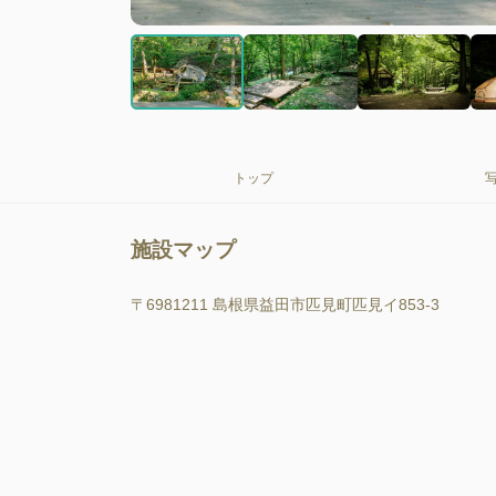
トップ
施設マップ
〒6981211 島根県益田市匹見町匹見イ853-3