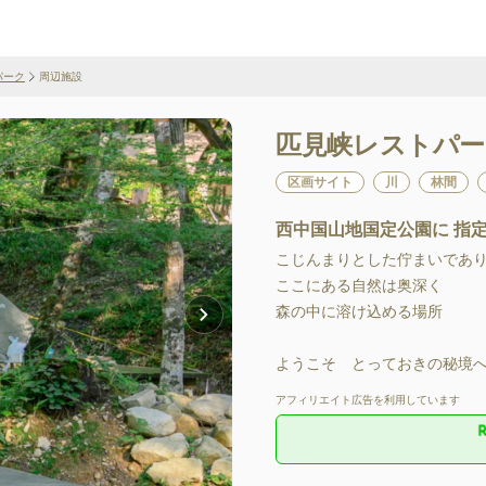
パーク
周辺施設
匹見峡レストパー
区画サイト
川
林間
西中国山地国定公園に 指
こじんまりとした佇まいでありな
ここにある自然は奥深く

森の中に溶け込める場所

ようこそ　とっておきの秘境
アフィリエイト広告を利用しています