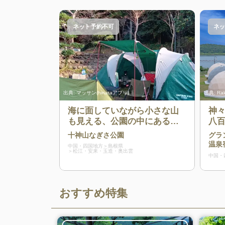
ネット予約不可
ネッ
出典:
マッサン(hinataアプリ)
出典:
Ra
海に面していながら小さな山
神
も見える、公園の中にある無
八
料キャンプ場
ー。
十神山なぎさ公園
グラ
世
温泉
中国・四国地方
島根県
松江・安来・玉造・奥出雲
グ
中国・
おすすめ特集