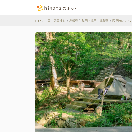
TOP
中国・四国地方
島根県
益田・浜田・津和野
匹見峡レスト