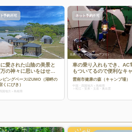
ト予約不可
ネット予約不可
kutenTravelCamp
出典:
マッサン(hinataアプリ)
々に愛された山陰の美景と
車の乗り入れもでき、AC
百万の神々に思いをはせる
もついてるので便利なキ
 出雲大社まで約20分 須
プ場
ンピングベースIZUMO（湖畔の
雲南市健康の森（キャンプ場）
利姫ゆかりの神西湖を臨む
宿くにびき）
中国・四国地方
島根県
ランピングベース
松江・安来・玉造・奥出雲
四国地方
島根県