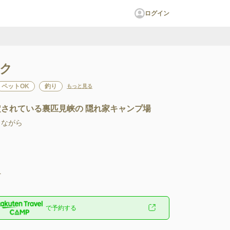
ログイン
ク
ペットOK
釣り
もっと見る
定されている裏匹見峡の 隠れ家キャンプ場
がら

へ
で予約する