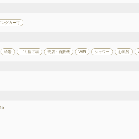
ピングカー可
給湯
ゴミ捨て場
売店・自販機
WiFi
シャワー
お風呂
45