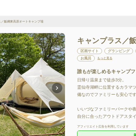
ス／飯綱東高原オートキャンプ場
キャンプラス／飯
区画サイト
グランピング
お風呂
もっと見る
誰もが楽しめるキャンプフ
日帰り温泉まで徒歩3分。

霊仙寺湖畔に位置するカラマ
備なのでファミリーも安心です
いいづなファミリーパークや
自分に合ったアウトドアスタイ
アフィリエイト広告を利用しています