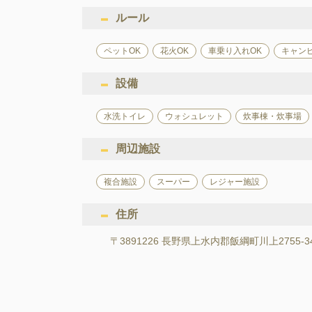
ルール
ペットOK
花火OK
車乗り入れOK
キャン
設備
水洗トイレ
ウォシュレット
炊事棟・炊事場
周辺施設
複合施設
スーパー
レジャー施設
住所
〒3891226 長野県上水内郡飯綱町川上2755-3