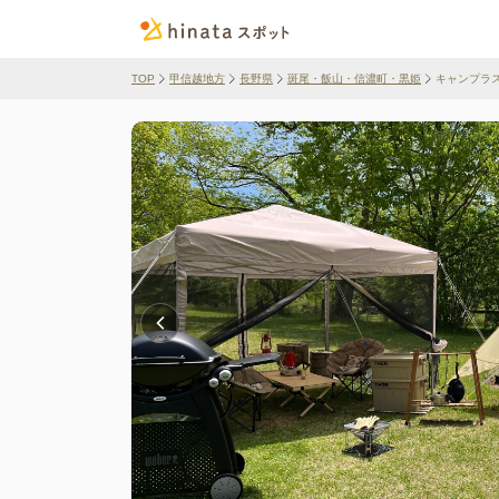
TOP
甲信越地方
長野県
斑尾・飯山・信濃町・黒姫
キャンプラ