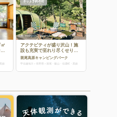
ネット予約不可
出典:
Instagram：@jenny.h.camp 様
万㎡
アクテビティが盛り沢山！施
ンプ
設も充実で至れり尽くせりな
ーク
キャンプ場
斑尾高原キャンピングパーク
設内
黒姫
甲信越地方
長野県
斑尾・飯山・信濃町・黒姫