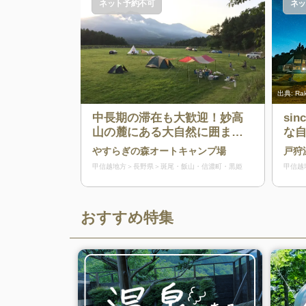
ネット予約不可
ネッ
出典:
Ra
中長期の滞在も大歓迎！妙高
si
山の麓にある大自然に囲まれ
な自
たキャンプ場
やすらぎの森オートキャンプ場
戸狩
甲信越地方
長野県
斑尾・飯山・信濃町・黒姫
甲信越
おすすめ特集