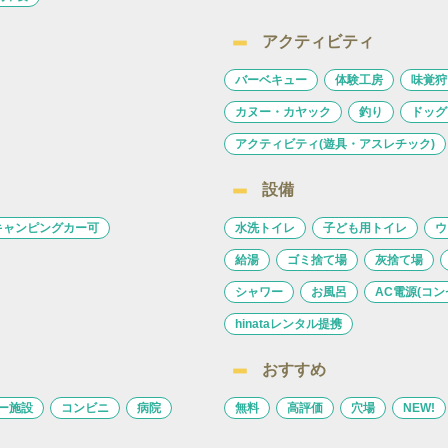
アクティビティ
バーベキュー
体験工房
味覚狩
カヌー・カヤック
釣り
ドッグ
アクティビティ(遊具・アスレチック)
設備
キャンピングカー可
水洗トイレ
子ども用トイレ
ウ
給湯
ゴミ捨て場
灰捨て場
シャワー
お風呂
AC電源(コン
hinataレンタル提携
おすすめ
ー施設
コンビニ
病院
無料
高評価
穴場
NEW!