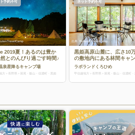
ト予約不可
ネット予約不可
kutenTravelCamp
出典:
RakutenTravelCamp
nce 2019夏！あるのは豊か
黒姫高原山麓に、広さ10
然とのんびり過ごす時間♪
の敷地内にある林間キャ
サイト。コテージやRVパ
温泉星降るキャンプ場
ラボランドくろひめ
も併設、ワンちゃんも施
地方
長野県
斑尾・飯山・信濃町・黒姫
甲信越地方
長野県
斑尾・飯山・信濃町・
でお散歩ができます。