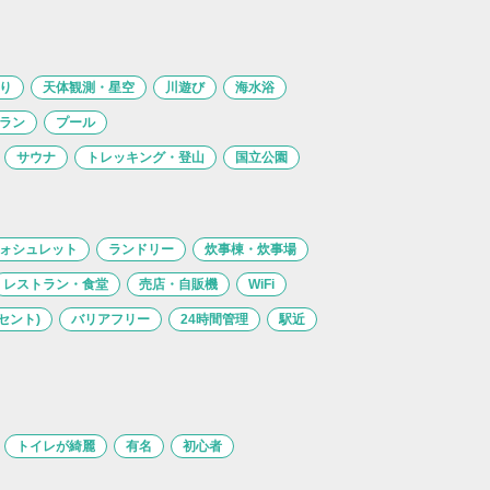
り
天体観測・星空
川遊び
海水浴
ラン
プール
サウナ
トレッキング・登山
国立公園
ォシュレット
ランドリー
炊事棟・炊事場
レストラン・食堂
売店・自販機
WiFi
セント)
バリアフリー
24時間管理
駅近
トイレが綺麗
有名
初心者