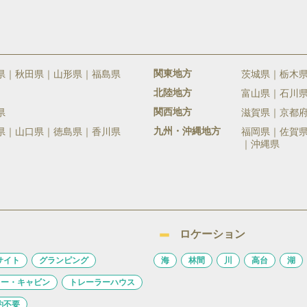
関東地方
県
秋田県
山形県
福島県
茨城県
栃木
北陸地方
富山県
石川
関西地方
県
滋賀県
京都
九州・沖縄地方
県
山口県
徳島県
香川県
福岡県
佐賀
沖縄県
ロケーション
サイト
グランピング
海
林間
川
高台
湖
ロー・キャビン
トレーラーハウス
約不要