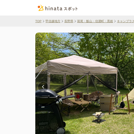
TOP
甲信越地方
長野県
斑尾・飯山・信濃町・黒姫
キャンプラ