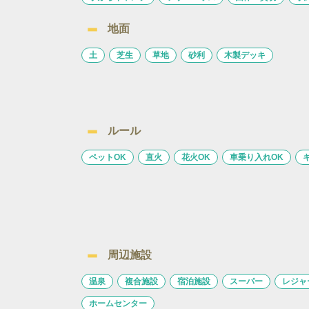
地面
土
芝生
草地
砂利
木製デッキ
ルール
ペットOK
直火
花火OK
車乗り入れOK
周辺施設
温泉
複合施設
宿泊施設
スーパー
レジャ
ホームセンター