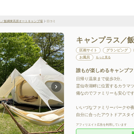
ス／飯綱東高原オートキャンプ場
口コミ
キャンプラス／飯
区画サイト
グランピング
お風呂
もっと見る
誰もが楽しめるキャンプフ
日帰り温泉まで徒歩3分。

霊仙寺湖畔に位置するカラマ
備なのでファミリーも安心です
いいづなファミリーパークや
自分に合ったアウトドアスタイ
アフィリエイト広告を利用しています