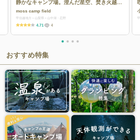
静かなキャンプ場。澄んだ星空、焚き火越し
の富士山、小さな裏山の彩り。
moss camp field
甲信越地方
山梨県
山中湖・忍野
4.71
4
おすすめ特集