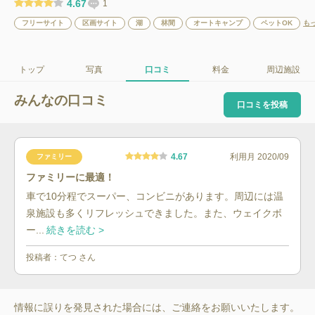
4.67
1
フリーサイト
区画サイト
湖
林間
オートキャンプ
ペットOK
も
トップ
写真
口コミ
料金
周辺施設
みんなの口コミ
口コミを投稿
4.67
利用月
2020/09
ファミリー
ファミリーに最適！
車で10分程でスーパー、コンビニがあります。周辺には温
泉施設も多くリフレッシュできました。また、ウェイクボ
ー...
続きを読む >
投稿者：
てつ
さん
情報に誤りを発見された場合には、ご連絡をお願いいたします。