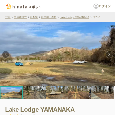
ログイン
TOP
甲信越地方
山梨県
山中湖・忍野
Lake Lodge YAMANAKA
口コミ
Lake Lodge YAMANAKA