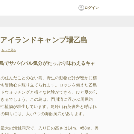
ログイン
ルアイランドキャンプ場乙島
もっと見る
島でサバイバル気分がたっぷり味わえるキャ
人の住んだことのない島。野生の動物だけが密かに棲
でも冒険心を駆り立てられます。ロッジを備えた乙島
ードウォッチングと様々な体験ができる。ひと夏の忘
できるでしょう。この島は、門川湾に浮かぶ周囲約
暖地性植物が群生しています。尾鈴山石英斑岩と呼ばれ
の周りには、大小7つの海触洞穴があります。

最大の海触洞穴で、入り口の高さは14m、幅8m、奥