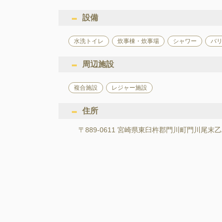
設備
水洗トイレ
炊事棟・炊事場
シャワー
バ
周辺施設
複合施設
レジャー施設
住所
〒889-0611 宮崎県東臼杵郡門川町門川尾末乙