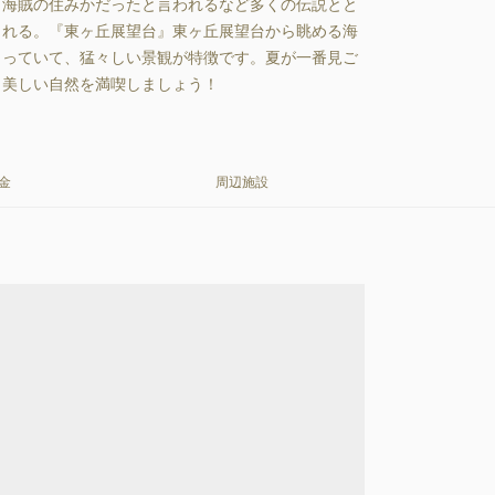
、海賊の住みかだったと言われるなど多くの伝説とと
くれる。『東ヶ丘展望台』東ヶ丘展望台から眺める海
もっていて、猛々しい景観が特徴です。夏が一番見ご
、美しい自然を満喫しましょう！
金
周辺施設