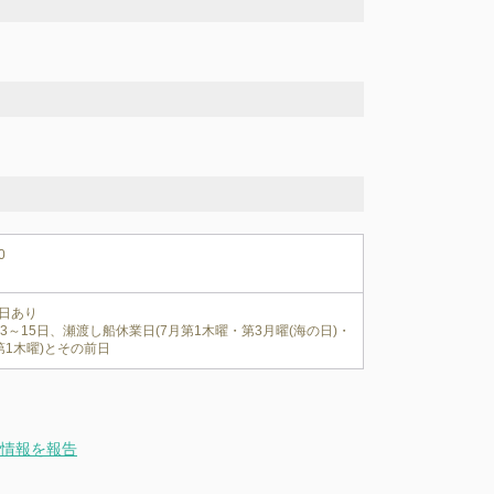
0
日あり

13～15日、瀬渡し船休業日(7月第1木曜・第3月曜(海の日)・
情報を報告