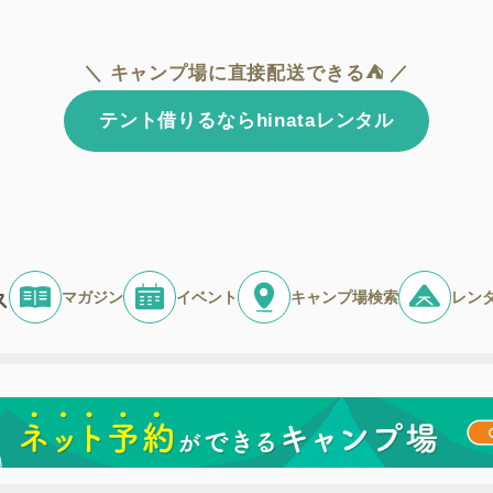
＼ キャンプ場に直接配送できる⛺ ／
テント借りるならhinataレンタル
マガジン
イベント
キャンプ場検索
レン