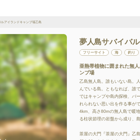
バルアイランドキャンプ場乙島
夢人島サバイバ
フリーサイト
海
釣り
亜熱帯植物に囲まれた無人
ンプ場
乙島無人島。誰もいない島。
んでいる島。ともなれば、誰
ではキャンプや島内探検、バ
れられない思い出を作る事が
4km、高さ80mの無人島で
る柱状節理の岩盤から成り、島
茶屋の大門『茶屋の大門』乙島