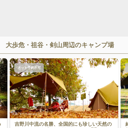
大歩危・祖谷・剣山
周辺のキャンプ場
ネット予約不可
出典:
すだち(hinataアプリ)
出典
め
吉野川中流の名勝、全国的にも珍しい天然の