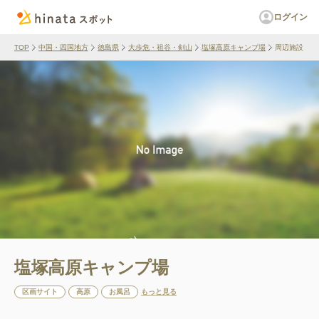
ログイン
TOP
中国・四国地方
徳島県
大歩危・祖谷・剣山
塩塚高原キャンプ場
周辺施設
塩塚高原キャンプ場
区画サイト
高原
お風呂
もっと見る