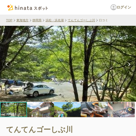
ログイン
TOP
東海地方
静岡県
浜松・浜名湖
てんてんゴーしぶ川
口コミ
てんてんゴーしぶ川