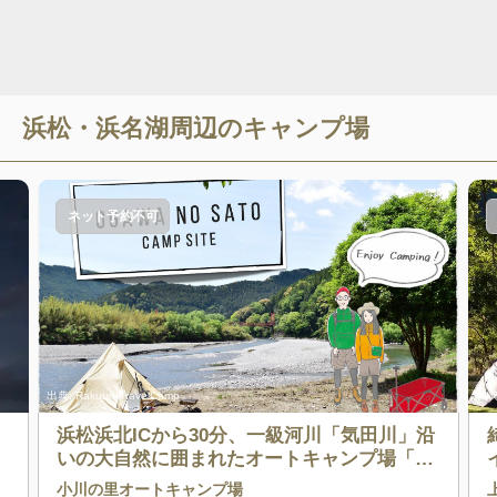
浜松・浜名湖
周辺のキャンプ場
ネット予約不可
出典:
RakutenTravelCamp
出典
浜松浜北ICから30分、一級河川「気田川」沿
いの大自然に囲まれたオートキャンプ場「O
GAWA NO SATO」です！
小川の里オートキャンプ場