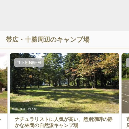
帯広・十勝
周辺のキャンプ場
ネット予約不可
出典:
拝啓、旅人様。
い
ナチュラリストに人気が高い、然別湖畔の静
かな林間の自然派キャンプ場