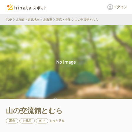
ログイン
TOP
北海道・東北地方
北海道
帯広・十勝
山の交流館とむら
山の交流館とむら
高台
お風呂
釣り
もっと見る