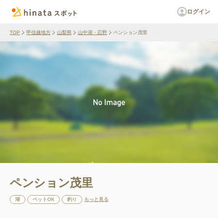
ログイン
TOP
甲信越地方
山梨県
山中湖・忍野
ペンション茂里
ペンション茂里
湖
ペットOK
釣り
もっと見る