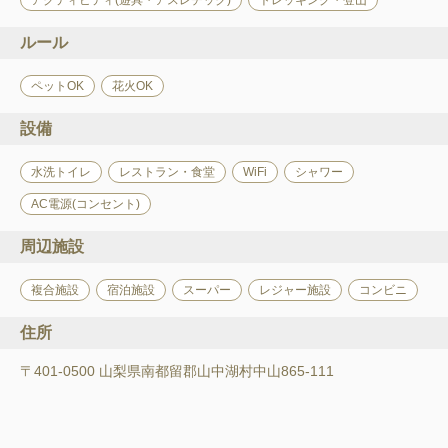
アクティビティ(遊具・アスレチック)
トレッキング・登山
ルール
ペットOK
花火OK
設備
水洗トイレ
レストラン・食堂
WiFi
シャワー
AC電源(コンセント)
周辺施設
複合施設
宿泊施設
スーパー
レジャー施設
コンビニ
住所
〒401-0500 山梨県南都留郡山中湖村中山865-111