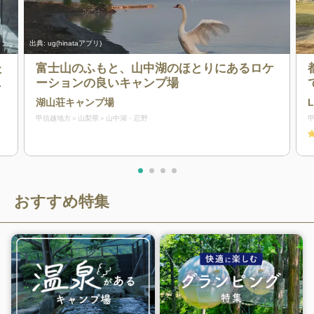
出典:
ug(hinataアプリ)
た
富士山のふもと、山中湖のほとりにあるロケ
し
ーションの良いキャンプ場
湖山荘キャンプ場
L
甲信越地方
山梨県
山中湖・忍野
おすすめ特集